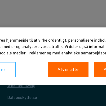
ner
Downloads & Værktøjer
Om os
vores hjemmeside til at virke ordentligt, personalisere indho
ale medier og analysere vores traffik. Vi deler også informa
ociale medier, i reklamer og med analytiske samarbejdspa
Afvis alle
A
ger
Dine rettigheder
Whistleblowing
Databeskyttelse