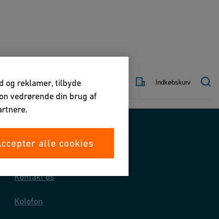
Kontakt
Land
ld og reklamer, tilbyde
Indkøbskurv
os
tion vedrørende din brug af
rtnere.
ccepter alle cookies
Kontakt os
Kontakt os
Kolofon