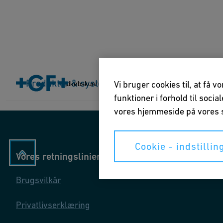
Home
Produkter & systemer
Produkter & systemer
Brancher
Applikatio
Vi bruger cookies til, at få 
Indkøbskurv
funktioner i forhold til soci
vores hjemmeside på vores s
Cookie - indstillin
Vores retningslinier
Brugsvilkår
Privatlivserklæring