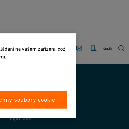
Kontaktujte
Země
kládání na vašem zařízení, což
Košík
nás
mi.
Kontaktujte nás
chny soubory cookie
Kontaktujte nás
Impresum