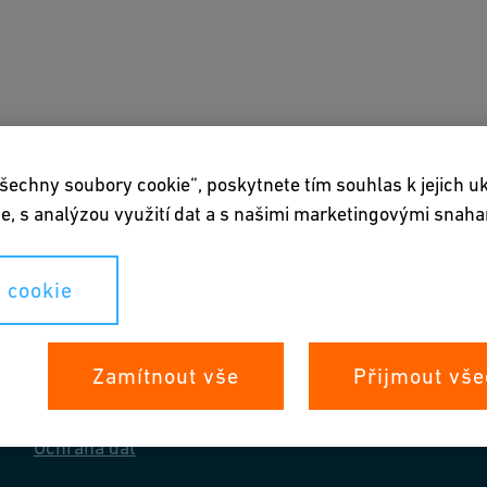
 stažení a nástroje
O nás
šechny soubory cookie“, poskytnete tím souhlas k jejich u
e, s analýzou využití dat a s našimi marketingovými snaha
 cookie
Vaše práva
Zamítnout vše
Přijmout vše
Whistleblowing
Ochrana dat