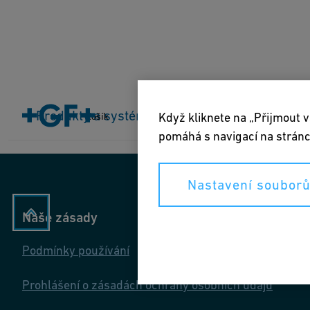
Domovská stránka
Produkty a systémy
Produkty a systémy
Průmyslová odvětví
Ke
Když kliknete na „Přijmout v
Košík
pomáhá s navigací na stránc
Nastavení souborů
Naše zásady
Podmínky používání
Prohlášení o zásadách ochrany osobních údajů